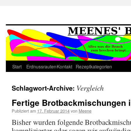
Springe
Start
Erdnussrauten
Kontakt
Rezeptkategorien
zum
Vergleich
Schlagwort-Archive:
Inhalt
Fertige Brotbackmischungen 
Publiziert am
17. Februar 2014
von
Meene
Bisher wurden folgende Brotbackmischu
komplizierter oder sagen wir aufwändiger