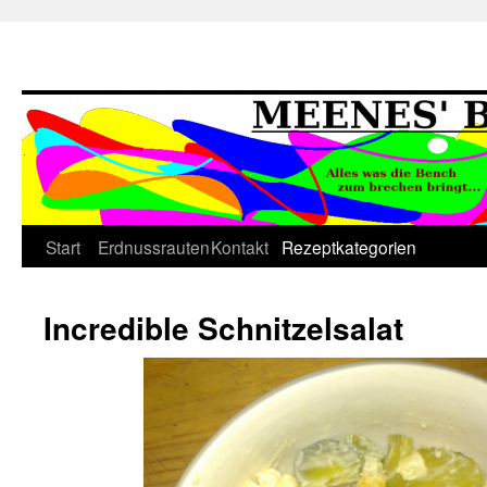
Springe
Start
Erdnussrauten
Kontakt
Rezeptkategorien
zum
Incredible Schnitzelsalat
Inhalt