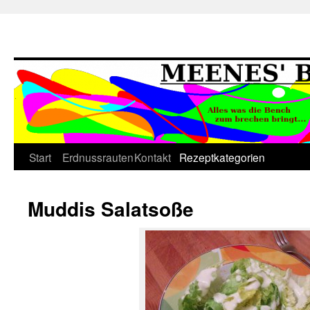
Springe
Start
Erdnussrauten
Kontakt
Rezeptkategorien
zum
Muddis Salatsoße
Inhalt