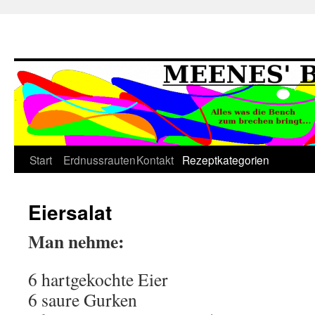
Springe
Start
Erdnussrauten
Kontakt
Rezeptkategorien
zum
Eiersalat
Inhalt
Man nehme:
6 hartgekochte Eier
6 saure Gurken