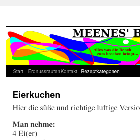
Springe
Start
Erdnussrauten
Kontakt
Rezeptkategorien
zum
Eierkuchen
Inhalt
Hier die süße und richtige luftige Versi
Man nehme:
4 Ei(er)