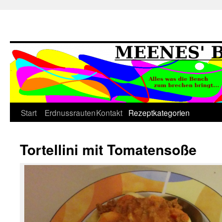
Springe
Start
Erdnussrauten
Kontakt
Rezeptkategorien
zum
Tortellini mit Tomatensoße
Inhalt