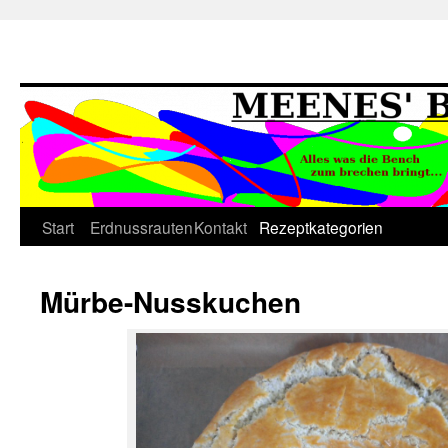
Springe
Start
Erdnussrauten
Kontakt
Rezeptkategorien
zum
Mürbe-Nusskuchen
Inhalt