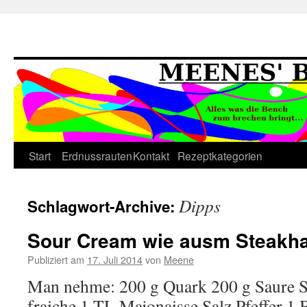
Springe
Start
Erdnussrauten
Kontakt
Rezeptkategorien
zum
Dipps
Schlagwort-Archive:
Inhalt
Sour Cream wie ausm Steakh
Publiziert am
17. Juli 2014
von
Meene
Man nehme: 200 g Quark 200 g Saure 
fraiche 1 TL Majonaisse Salz Pfeffer 1